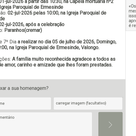
01-jul-2026 a partir das 10:30, na Capela mortuária nº2
«Os
Igreja Paroquial de Ermesinde
mes
ção:
02-jul-2026 pelas 10:00, na Igreja Paroquial de
iss
de
apr
Subscrever
02-jul-2026, após a celebração
é r
o:
Paranhos(cremar)
e 7º Dia
a realizar no dia 05 de julho de 2026, Domingo,
:00, na Igreja Paroquial de Ermesinde, Valongo.
ções:
A família muito reconhecida agradece a todos as
e amor, carinho e amizade que lhes foram prestadas.
ixar a sua homenagem?
carregar imagem (facultativo)