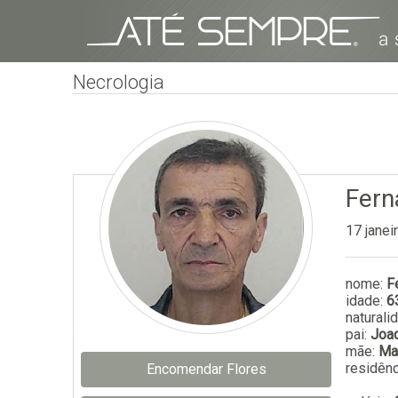
Necrologia
Fern
17 janei
nome:
F
idade:
6
naturali
pai:
Joaq
mãe:
Ma
residênc
Encomendar Flores