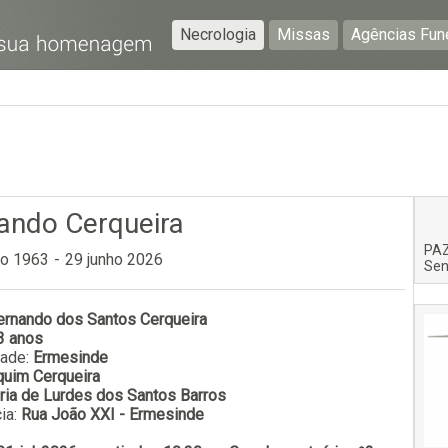
Necrologia
Missas
Agências Fun
Preencha os seguintes campos com a informação mais
pormenorizada possível:
Preencha o formulário seguinte para ser notificado de
falecimentos em determinado concelho.
ando Cerqueira
PAZ
ro 1963
-
29 junho 2026
Sen
ernando dos Santos Cerqueira
Subscrever
3 anos
dade:
Ermesinde
uim Cerqueira
ria de Lurdes dos Santos Barros
ia:
Rua João XXI - Ermesinde