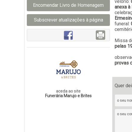
velório:
Encomendar Livro de Homenagem
anexa à 
celebra
Ermesin
Subscrever atualizações à página
funeral:
cemitéri
Missa d
pelas 19
observa
provas d
Quer de
aceda ao site
Funerária Marujo e Brites