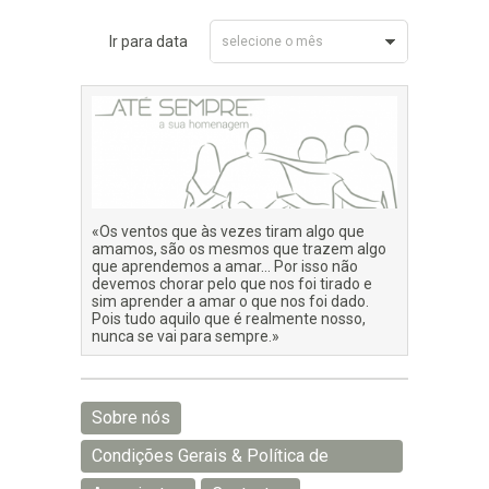
Ir para data
selecione o mês
Junho 2026
«Os ventos que às vezes tiram algo que
amamos, são os mesmos que trazem algo
que aprendemos a amar… Por isso não
devemos chorar pelo que nos foi tirado e
sim aprender a amar o que nos foi dado.
Pois tudo aquilo que é realmente nosso,
nunca se vai para sempre.»
Sobre nós
Condições Gerais & Política de
Privacidade