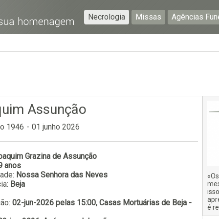
Necrologia
Missas
Agências Fun
Preencha os seguintes campos com a informação mais
pormenorizada possível:
Preencha o formulário seguinte para ser notificado de
falecimentos em determinado concelho.
uim Assunção
ro 1946
-
01 junho 2026
oaquim Grazina de Assunção
Subscrever
9 anos
dade:
Nossa Senhora das Neves
«Os
ia:
Beja
mes
iss
apr
ção:
02-jun-2026 pelas 15:00, Casas Mortuárias de Beja -
é r