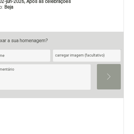
02-jun-2026, Após as celebrações
o:
Beja
Subscrever
ixar a sua homenagem?
carregar imagem (facultativo)