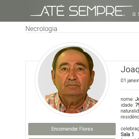
Necrologia
Joaq
01 janei
nome:
J
idade:
7
naturali
residênc
celebra
Encomendar Flores
Sala 1