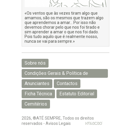
«Os ventos que às vezes tiram algo que
amamos, são os mesmos que trazem algo
que aprendemos a amar… Por isso não
devemos chorar pelo que nos foi tirado e
sim aprender a amar o que nos foi dado.
Pois tudo aquilo que é realmente nosso,
nunca se vai para sempre.»
Sobre nós
Condições Gerais & Política de
Privacidade
Anunciantes
Contactos
Ficha Técnica
Estatuto Editorial
Cemitérios
2026, ®ATÉ SEMPRE, Todos os direitos
reservados -
Avisos Legais