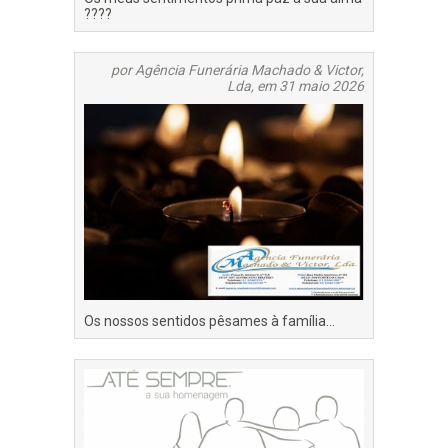
????
por Agência Funerária Machado & Victor,
Lda, em 31 maio 2026
Os nossos sentidos pêsames à família...