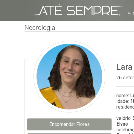
Necrologia
Lara
26 sete
nome:
L
idade:
1
residênc
velório:
Elvas
Encomendar Flores
celebra