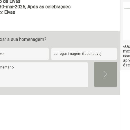
o de Elvas
30-mai-2026, Após as celebrações
o:
Elvas
Subscrever
ixar a sua homenagem?
«Os
mes
carregar imagem (facultativo)
iss
apr
é r