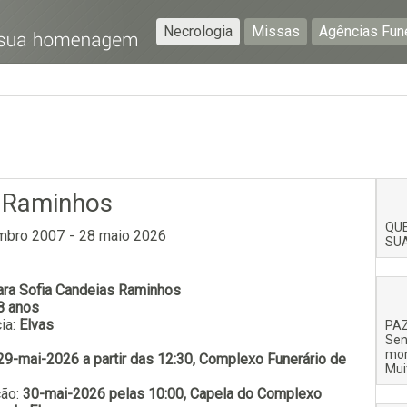
Necrologia
Missas
Agências Fun
Preencha os seguintes campos com a informação mais
pormenorizada possível:
Preencha o formulário seguinte para ser notificado de
falecimentos em determinado concelho.
 Raminhos
QUE
mbro 2007
-
28 maio 2026
SU
ara Sofia Candeias Raminhos
Subscrever
8 anos
ia:
Elvas
PAZ
Sen
mom
29-mai-2026 a partir das 12:30, Complexo Funerário de
Mui
ção:
30-mai-2026 pelas 10:00, Capela do Complexo