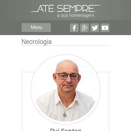
Preencha os seguintes campos com a informação mais
pormenorizada possível:
Preencha o formulário seguinte para ser notificado de
Menu
falecimentos em determinado concelho.
Necrologia
Subscrever