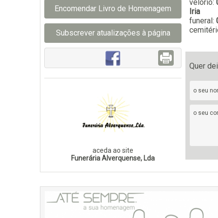
velório:
Encomendar Livro de Homenagem
Iria
funeral:
cemitéri
Subscrever atualizações à página
Quer de
aceda ao site
Funerária Alverquense, Lda