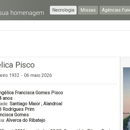
Necrologia
Missas
Agências Fun
Preencha os seguintes campos com a informação mais
pormenorizada possível:
Preencha o formulário seguinte para ser notificado de
falecimentos em determinado concelho.
lica Pisco
reiro 1932
-
06 maio 2026
ngélica Francisca Gomes Pisco
Subscrever
4 anos
dade:
Santiago Maior ; Alandroal
é Rodrigues Prim
ancisca Gomes
ia:
Alverca do Ribatejo