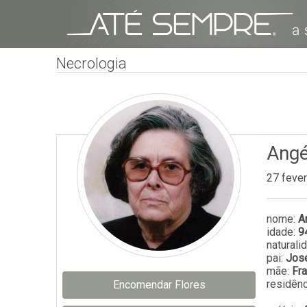
Necrologia
Angé
27 feve
nome:
A
idade:
9
naturali
pai:
Jos
mãe:
Fr
residênc
Encomendar Flores