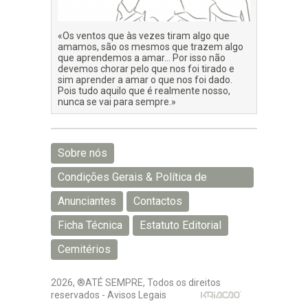
«Os ventos que às vezes tiram algo que
amamos, são os mesmos que trazem algo
que aprendemos a amar… Por isso não
devemos chorar pelo que nos foi tirado e
sim aprender a amar o que nos foi dado.
Pois tudo aquilo que é realmente nosso,
nunca se vai para sempre.»
Sobre nós
Condições Gerais & Política de
Privacidade
Anunciantes
Contactos
Ficha Técnica
Estatuto Editorial
Cemitérios
2026, ®ATÉ SEMPRE, Todos os direitos
reservados -
Avisos Legais