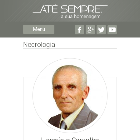
Preencha os seguintes campos com a informação mais
pormenorizada possível:
Preencha o formulário seguinte para ser notificado de
Menu
falecimentos em determinado concelho.
Necrologia
Subscrever