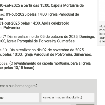
30-set-2025 a partir das 15:00, Capela Mortuária de
ra
ção:
01-out-2025 pelas 14:00, Igreja Paroquial de
Subscrever
ra
01-out-2025 pelas 14:00, Após celebração
«Os
o:
Polvoreira
mes
iss
e 7º Dia
a realizar no dia 05 de outubro de 2025, Domingo,
apr
:00, Igreja Paroquial de Polvoreira, Guimarães.
é r
e 30º Dia
a realizar no dia 02 de novembro de 2025,
 pelas 10:00, Igreja Paroquial de Polvoreira, Guimarães.
ções:
(O levantamento da capela mortuária, para a Igreja,
se pelas 13,15 horas)
ixar a sua homenagem?
carregar imagem (facultativo)