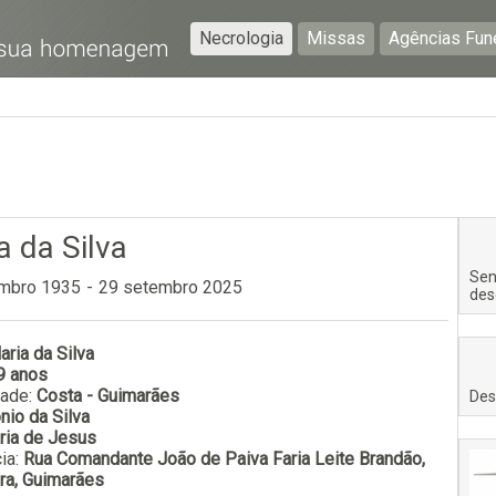
Necrologia
Missas
Agências Fun
Preencha os seguintes campos com a informação mais
pormenorizada possível:
Preencha o formulário seguinte para ser notificado de
falecimentos em determinado concelho.
a da Silva
Sen
mbro 1935
-
29 setembro 2025
des
aria da Silva
Subscrever
9 anos
dade:
Costa - Guimarães
Des
nio da Silva
ria de Jesus
ia:
Rua Comandante João de Paiva Faria Leite Brandão,
ra, Guimarães