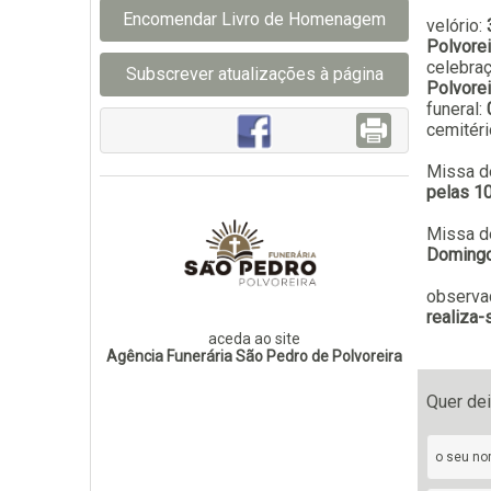
Encomendar Livro de Homenagem
velório:
Polvorei
celebra
Subscrever atualizações à página
Polvorei
funeral:
cemitéri
Missa d
pelas 10
Missa d
Domingo,
observa
realiza-
aceda ao site
Agência Funerária São Pedro de Polvoreira
Quer de