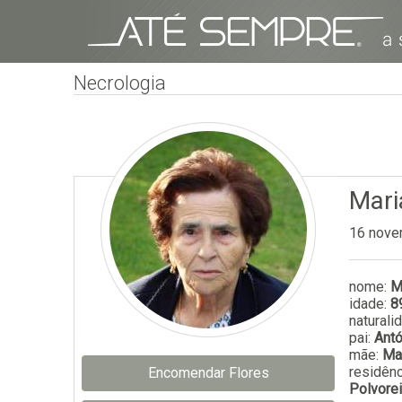
Necrologia
Mari
16 nove
nome:
M
idade:
8
naturali
pai:
Antó
mãe:
Ma
residênc
Encomendar Flores
Polvorei