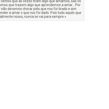
 ventos que às vezes tiram algo que amamos, são os
mos que trazem algo que aprendemos a amar… Por
o não devemos chorar pelo que nos foi tirado e sim
ender a amar o que nos foi dado. Pois tudo aquilo que
ealmente nosso, nunca se vai para sempre.»