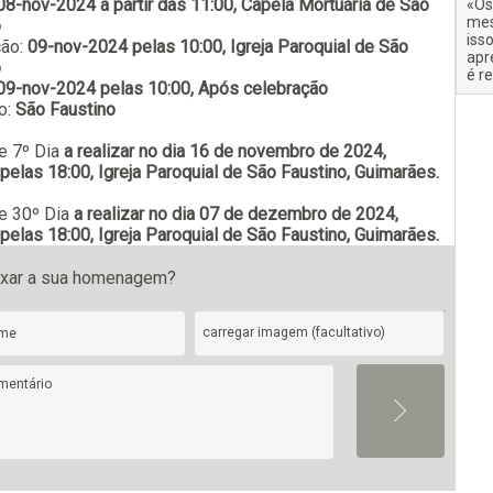
08-nov-2024 a partir das 11:00, Capela Mortuária de São
«Os
mes
o
iss
ção:
09-nov-2024 pelas 10:00, Igreja Paroquial de São
apr
o
é r
Subscrever
09-nov-2024 pelas 10:00, Após celebração
o:
São Faustino
e 7º Dia
a realizar no dia 16 de novembro de 2024,
pelas 18:00, Igreja Paroquial de São Faustino, Guimarães.
e 30º Dia
a realizar no dia 07 de dezembro de 2024,
pelas 18:00, Igreja Paroquial de São Faustino, Guimarães.
ixar a sua homenagem?
carregar imagem (facultativo)