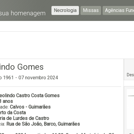
Necrologia
Missas
Agências Fun
Preencha os seguintes campos com a informação mais
pormenorizada possível:
Preencha o formulário seguinte para ser notificado de
falecimentos em determinado concelho.
indo Gomes
Des
o 1961
-
07 novembro 2024
eolindo Castro Costa Gomes
Subscrever
3 anos
dade:
Calvos - Guimarães
rto da Costa
ria de Lurdes de Castro
ia:
Rua de São João, Barco, Guimarães