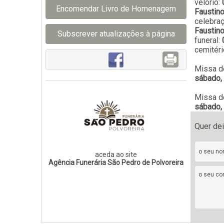
velório:
Encomendar Livro de Homenagem
Faustin
celebra
Faustin
Subscrever atualizações à página
funeral:
cemitéri
Missa d
sábado, 
Missa d
sábado, 
Quer de
aceda ao site
Agência Funerária São Pedro de Polvoreira