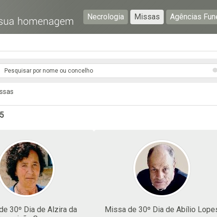
Necrologia
Missas
Agências Fun
Preencha os seguintes campos com a informação mais
pormenorizada possível:
Preencha o formulário seguinte para ser notificado de
issas
falecimentos em determinado concelho.
25
Subscrever
e 30º Dia de Alzira da
Missa de 30º Dia de Abílio Lope