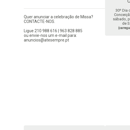
C
30º Dia
Conceição
Quer anunciar a celebração de Missa?
sábado, pe
CONTACTE-NOS.
de S
(carregu
Ligue 210 988 616 | 963 828 885
ou envie-nos um e-mail para:
anuncios@atesempre.pt