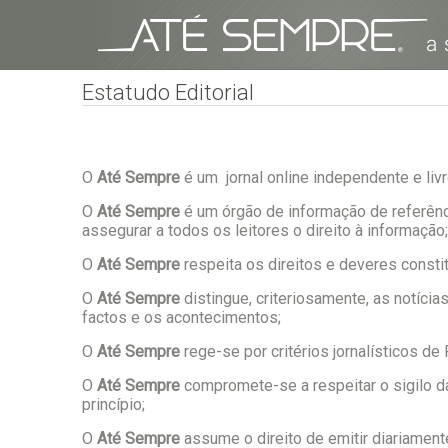
Estatudo Editorial
O
Até Sempre
é um jornal online independente e livr
O
Até Sempre
é um órgão de informação de referênc
assegurar a todos os leitores o direito à informação;
O
Até Sempre
respeita os direitos e deveres const
O
Até Sempre
distingue, criteriosamente, as notícia
factos e os acontecimentos;
O
Até
Sempre
rege-se por critérios jornalísticos d
O
Até Sempre
compromete-se a respeitar o sigilo d
princípio;
O
Até Sempre
assume o direito de emitir diariamente