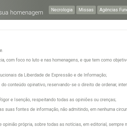
Necrologia
Missas
Agências Fun
Preencha os seguintes campos com a informação mais
pormenorizada possível:
e.
Preencha o formulário seguinte para ser notificado de
falecimentos em determinado concelho.
ia, com foco no luto e nas homenagens, e que tem como objeti
itucionais da Liberdade de Expressão e de Informação;
s do conteúdo opinativo, reservando-se o direito de ordenar, inter
Subscrever
e Rigor e Isenção, respeitando todas as opiniões ou crenças;
as suas fontes de informação, não admitindo, em nenhuma circun
 opinião própria, sobre todas as notícias, em editorial, sempre n