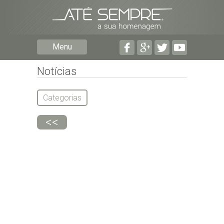
Preencha os seguintes campos com a informaçã
Menu
pormenorizada possível:
Preencha o formulário seguinte para ser notifica
falecimentos em determinado concelho.
Notícias
Categorias
<<
Subscrever