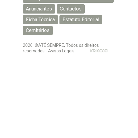
Privacidade
Anunciantes
Contactos
Ficha Técnica
Estatuto Editorial
Cemitérios
2026, ®ATÉ SEMPRE, Todos os direitos
reservados -
Avisos Legais