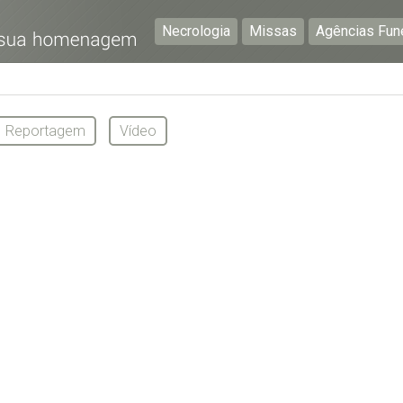
Necrologia
Missas
Agências Fun
Preencha os seguintes campos com a informação mais
pormenorizada possível:
Reportagem
Vídeo
Preencha o formulário seguinte para ser notificado de
falecimentos em determinado concelho.
Subscrever