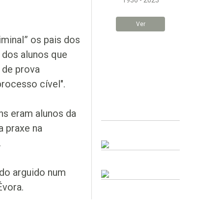
1936 - 2023
Ver
iminal” os pais dos
m dos alunos que
 de prova
rocesso cível".
ens eram alunos da
a praxe na
.
ído arguido num
Évora.