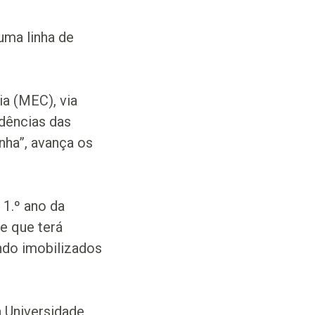
uma linha de
ia (MEC), via
idências das
nha”, avança os
 1.º ano da
e que terá
ando imobilizados
 Universidade,