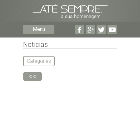
Preencha os seguintes campos com a informação mais
pormenorizada possível:
Preencha o formulário seguinte para ser notificado de
Menu
falecimentos em determinado concelho.
Notícias
Categorias
<<
Subscrever