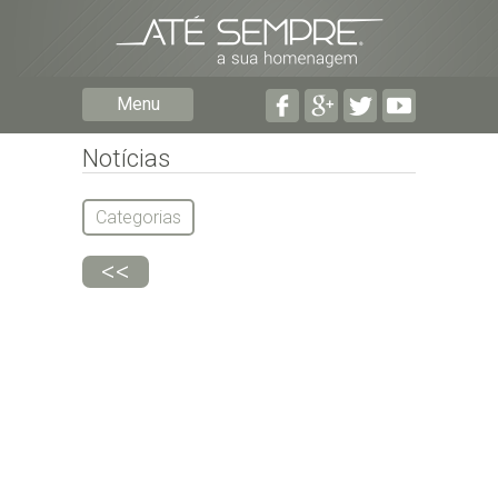
Preencha os seguintes campos com a informação mais
pormenorizada possível:
Preencha o formulário seguinte para ser notificado de
Menu
falecimentos em determinado concelho.
Notícias
Categorias
<<
Subscrever