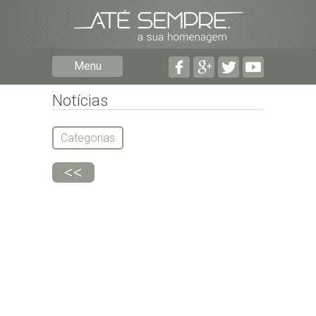
Preencha os seguintes campos com a informação mais
pormenorizada possível:
Preencha o formulário seguinte para ser notificado de
Menu
falecimentos em determinado concelho.
Notícias
Categorias
<<
Subscrever