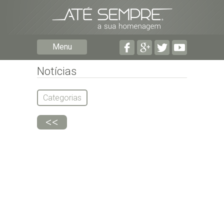
Preencha os seguintes campos com a informaçã
Menu
pormenorizada possível:
Preencha o formulário seguinte para ser notifica
falecimentos em determinado concelho.
Notícias
Categorias
<<
Subscrever