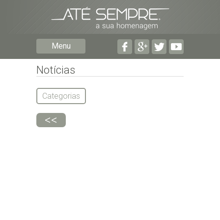
Preencha os seguintes campos com a informaçã
Menu
pormenorizada possível:
Preencha o formulário seguinte para ser notifica
falecimentos em determinado concelho.
Notícias
Categorias
<<
Subscrever