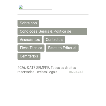
Sobre nós
Condições Gerais & Política de
Privacidade
Anunciantes
Contactos
Ficha Técnica
Estatuto Editorial
Cemitérios
2026, ®ATÉ SEMPRE, Todos os direitos
reservados -
Avisos Legais