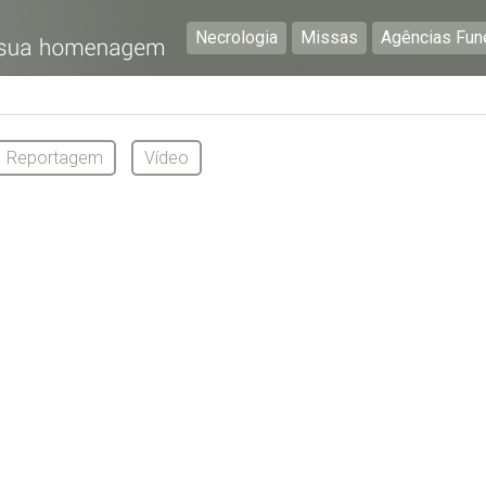
Necrologia
Missas
Agências Fun
Preencha os seguintes campos com a informação mais
pormenorizada possível:
Reportagem
Vídeo
Preencha o formulário seguinte para ser notificado de
falecimentos em determinado concelho.
Subscrever