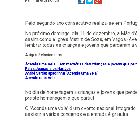
Partilhar esta notícia
Pelo segundo ano consecutivo realiza-se em Portugal
No próximo domingo, dia 11 de dezembro, a Mãe d'Águ
assim como a Igreja Matriz de Soza, em Vagos (Avei
lembrar todas as crianças e jovens que perderam a 
Artigos Relacionados:
Acenda uma Vela – em memórias das crianças e jovens que perd
Pelas Joanas e os Nandos
André Sardet apadrinha “Acenda uma vela”
Acenda uma Vela
No dia de homenagem a crianças e jovens que perder
preste homenagem a que partiu!
O
"
Acenda uma vela"
é um evento nacional integrado
assistir a vários concertos e a entrada é gratuita.