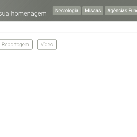
Necrologia
Missas
Agências Fun
Preencha os seguintes campos com a informação mais
pormenorizada possível:
Reportagem
Vídeo
Preencha o formulário seguinte para ser notificado de
falecimentos em determinado concelho.
Subscrever