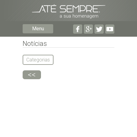
Preencha os seguintes campos com a informação m
Menu
pormenorizada possível:
Preencha o formulário seguinte para ser notificado 
falecimentos em determinado concelho.
Notícias
Categorias
<<
Subscrever