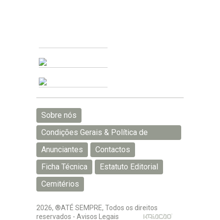
Sobre nós
Condições Gerais & Política de
Privacidade
Anunciantes
Contactos
Ficha Técnica
Estatuto Editorial
Cemitérios
2026, ®ATÉ SEMPRE, Todos os direitos
reservados -
Avisos Legais