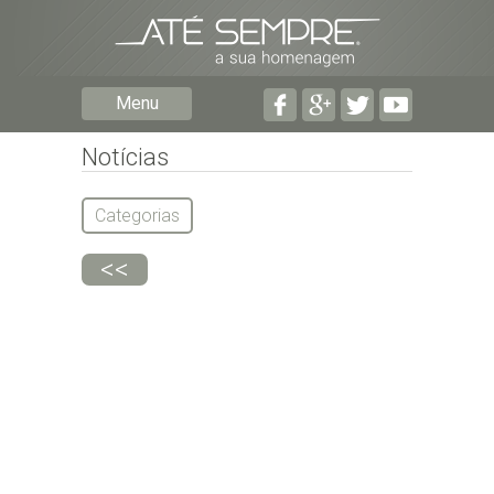
Preencha os seguintes campos com a informação mais
pormenorizada possível:
Menu
Preencha o formulário seguinte para ser notificado de
falecimentos em determinado concelho.
Notícias
Categorias
<<
Subscrever