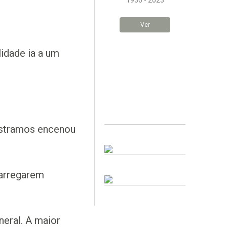
1936 - 2023
Ver
idade ia a um
mostramos encenou
carregarem
eral. A maior