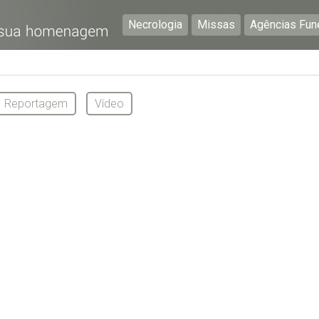
Necrologia
Missas
Agências Fun
Preencha os seguintes campos com a informação mais
pormenorizada possível:
Reportagem
Vídeo
Preencha o formulário seguinte para ser notificado de
falecimentos em determinado concelho.
Subscrever