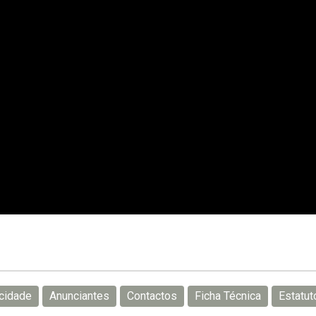
acidade
Anunciantes
Contactos
Ficha Técnica
Estatuto