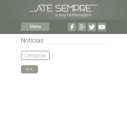
Preencha os seguintes campos com a informação mais
pormenorizada possível:
Preencha o formulário seguinte para ser notificado de
Menu
falecimentos em determinado concelho.
Notícias
Categorias
<<
Subscrever