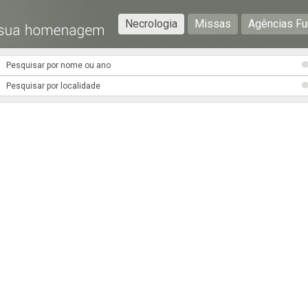
Necrologia
Missas
Agências Fu
Preencha os seguintes campos com a informação mais
pormenorizada possível:
Preencha o formulário seguinte para ser notificado de
falecimentos em determinado concelho.
Subscrever